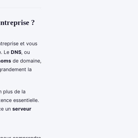
ntreprise ?
treprise et vous
e. Le
DNS
, ou
 noms
de domaine,
 grandement la
 plus de la
nce essentielle.
ace un
serveur
 pour comprendre