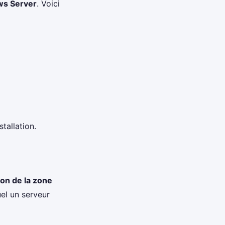
s Server
. Voici
tallation.
ion de la zone
el un serveur