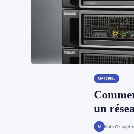
MATÉRIEL
Comment
un résea
G
Gabin
17 sept