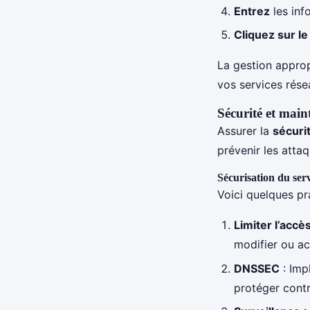
Entrez
les inf
Cliquez sur l
La gestion appro
vos services rése
Sécurité et mai
Assurer la
sécuri
prévenir les attaq
Sécurisation du se
Voici quelques p
Limiter l’accè
modifier ou a
DNSSEC
: Imp
protéger contr