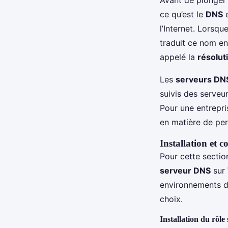
ce qu’est le
DNS
e
l’Internet. Lorsq
traduit ce nom e
appelé la
résolut
Les
serveurs DN
suivis des serveu
Pour une entrepri
en matière de pe
Installation et
Pour cette section
serveur DNS
sur
environnements de
choix.
Installation du rôl