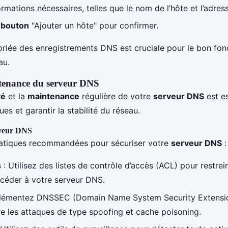
ormations nécessaires, telles que le nom de l’hôte et l’adress
e bouton
"Ajouter un hôte" pour confirmer.
priée des enregistrements DNS est cruciale pour le bon fo
au.
ntenance du serveur DNS
té
et la
maintenance
régulière de votre
serveur DNS
est es
ues et garantir la stabilité du réseau.
rveur DNS
ratiques recommandées pour sécuriser votre
serveur DNS
:
s
: Utilisez des listes de contrôle d’accès (ACL) pour restrei
ccéder à votre serveur DNS.
lémentez DNSSEC (Domain Name System Security Extensi
e les attaques de type spoofing et cache poisoning.