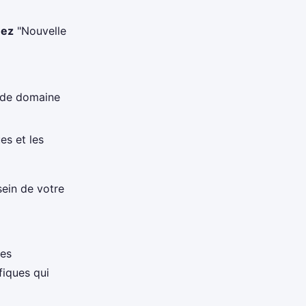
nez
"Nouvelle
 de domaine
es et les
sein de votre
des
fiques qui