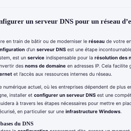
igurer un serveur DNS pour un réseau d’e
re en train de bâtir ou de moderniser le
réseau
de votre en
nfiguration
d’un
serveur DNS
est une étape incontournabl
tem, est un
service
indispensable pour la
résolution des
nvertir des
noms de domaine
en adresses IP. Cela facilite
ternet
et l’accès aux ressources internes du réseau.
numérique actuel, où les entreprises dépendent de plus en
gne, installer et
configurer un serveur DNS
est une compéte
guidera à travers les étapes nécessaires pour mettre en pl
curisé, en particulier sur une
infrastructure Windows
.
 bases du DNS
 dans la
configuration
proprement dite, prenez un moment