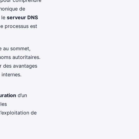
phonique de
 le
serveur DNS
Ce processus est
ne au sommet,
oms autoritaires.
ir des avantages
internes.
uration
d’un
les
’exploitation de