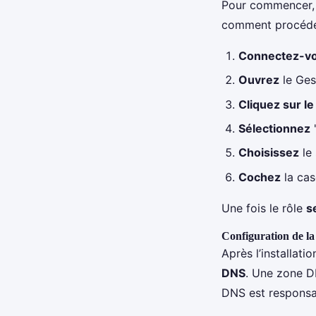
Pour commencer, 
comment procéde
Connectez-v
Ouvrez
le Ges
Cliquez sur l
Sélectionnez
"
Choisissez
le 
Cochez
la cas
Une fois le rôle
s
Configuration de l
Après l’installati
DNS
. Une zone D
DNS est responsab