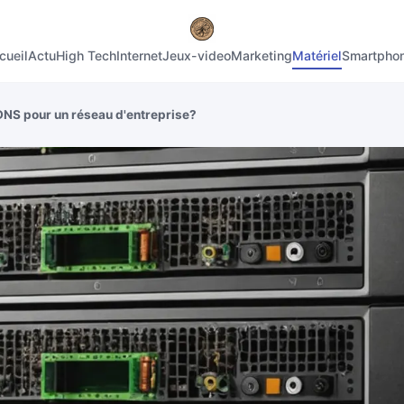
cueil
Actu
High Tech
Internet
Jeux-video
Marketing
Matériel
Smartpho
NS pour un réseau d'entreprise?