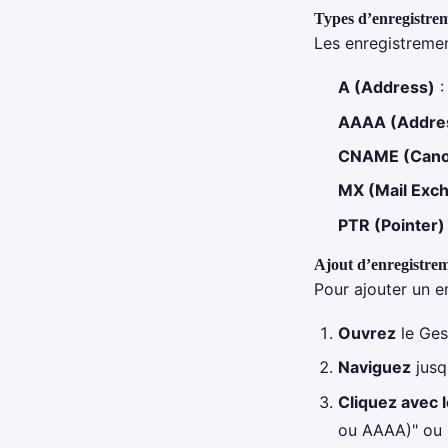
Types d’enregistre
Les enregistremen
A (Address)
:
AAAA (Addre
CNAME (Cano
MX (Mail Exc
PTR (Pointer)
Ajout d’enregistre
Pour ajouter un e
Ouvrez
le Ges
Naviguez
jusq
Cliquez avec l
ou AAAA)" ou l