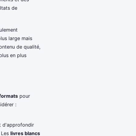
ltats de
eulement
plus large mais
contenu de qualité,
lus en plus
formats
pour
idérer :
 d'approfondir
. Les
livres blancs