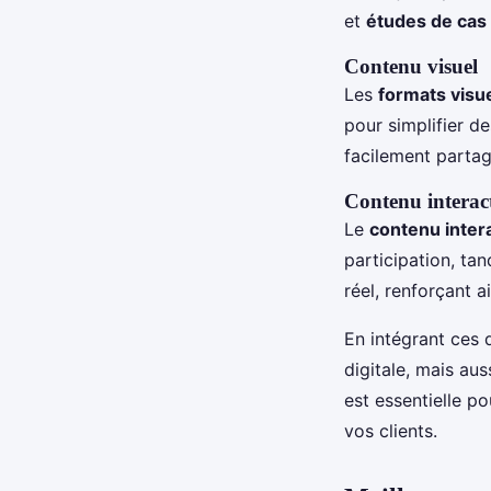
et
études de cas
Contenu visuel
Les
formats visu
pour simplifier d
facilement partag
Contenu interact
Le
contenu intera
participation, ta
réel, renforçant a
En intégrant ces 
digitale, mais au
est essentielle p
vos clients.