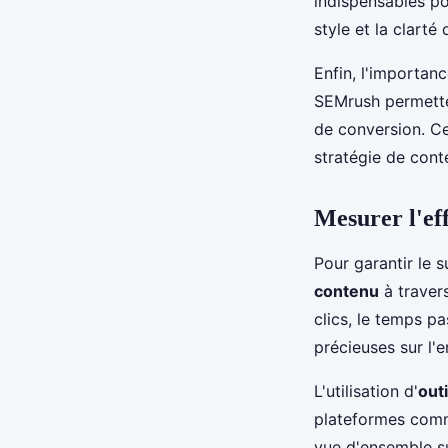
indispensables po
style et la clarté
Enfin, l'importan
SEMrush permetten
de conversion. Ce
stratégie de cont
Mesurer l'eff
Pour garantir le s
contenu
à traver
clics, le temps pa
précieuses sur l'
L'utilisation d'
outi
plateformes comm
vue d'ensemble su