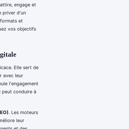
attire, engage et
e priver d'un
 formats et
sez vos objectifs
gitale
icace. Elle sert de
r avec leur
mule l'engagement
i peut conduire à
SEO)
. Les moteurs
méliore leur
inents et des