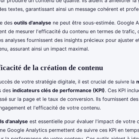
ur produire un contenu de qualité. Ils aident à améliorer la
 des textes, garantissant ainsi un message cohérent et profe
ce des
outils d'analyse
ne peut être sous-estimée. Google A
t de mesurer l'efficacité du contenu en termes de trafic,
s analyses fournissent des insights précieux pour ajuster e
enu, assurant ainsi un impact maximal.
icacité de la création de contenu
uccès de votre stratégie digitale, il est crucial de suivre la
s des
indicateurs clés de performance (KPI)
. Ces KPI inclu
ssé sur la page et le taux de conversion. Ils fournissent de
engagement et l'efficacité de votre contenu.
ls d'analyse
est essentielle pour évaluer l'impact de votre
e Google Analytics permettent de suivre ces KPI en temps 
r la performance de votre contenu. Ces outils aident à ident