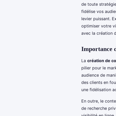
de toute stratégie
fidélise vos audi
levier puissant. 
optimiser votre vi
avec la création 
Importance de
La
création de c
pilier pour le ma
audience de mani
des clients en fo
une fidélisation a
En outre, le conte
de recherche privi
visibilité en lig