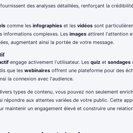
fournissent des analyses détaillées, renforçant la crédibilité
els
comme les
infographies
et les
vidéos
sont particulière
es informations complexes. Les
images
attirent l'attention 
ées, augmentant ainsi la portée de votre message.
if
ctif
engage activement l'utilisateur. Les
quiz
et
sondages
ndis que les
webinaires
offrent une plateforme pour des éc
insi la connexion avec l'audience.
divers types de contenu, vous pouvez non seulement enrichi
ssi répondre aux attentes variées de votre public. Cette ap
our maintenir un engagement élevé et construire une relatio