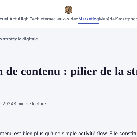
cueil
Actu
High Tech
Internet
Jeux-video
Marketing
Matériel
Smartpho
a stratégie digitale
 de contenu : pilier de la st
e 2024
8 min de lecture
ntenu est bien plus qu'une simple activité flow. Elle consti