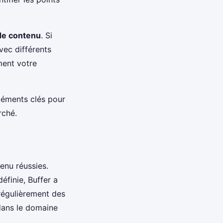
de contenu
. Si
vec différents
ment votre
léments clés pour
rché.
enu réussies.
éfinie, Buffer a
t régulièrement des
 dans le domaine