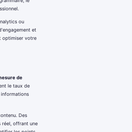
 grammaire, le
ssionnel.
nalytics ou
 d'engagement et
t optimiser votre
mesure de
ent le taux de
s informations
 contenu. Des
réel, offrant une
ifier les points