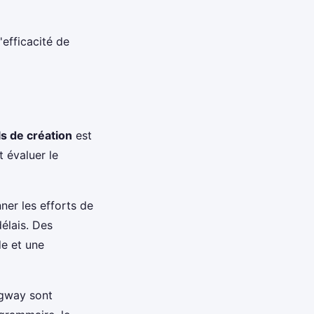
efficacité de
ls de création
est
t évaluer le
er les efforts de
délais. Des
de et une
gway sont